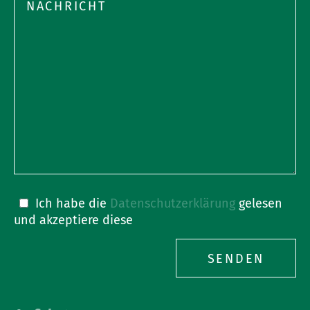
lasse
dieses
Feld
leer.
Bitte
Ich habe die
Datenschutzerklärung
gelesen
lasse
und akzeptiere diese
dieses
Feld
leer.