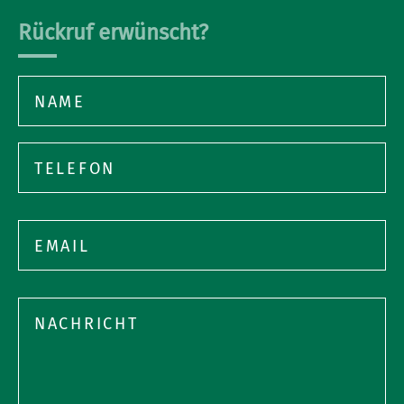
Rückruf erwünscht?
Bitte
lasse
dieses
Feld
Bitte
leer.
lasse
dieses
Feld
leer.