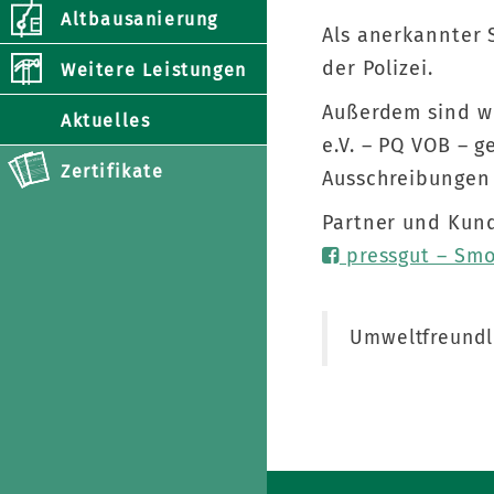
Altbausanierung
Als anerkannter 
der Polizei.
Weitere Leistungen
Außerdem sind wi
Aktuelles
e.V. – PQ VOB – g
Zertifikate
Ausschreibungen 
Partner und Kund
pressgut – Smo
Umweltfreundl