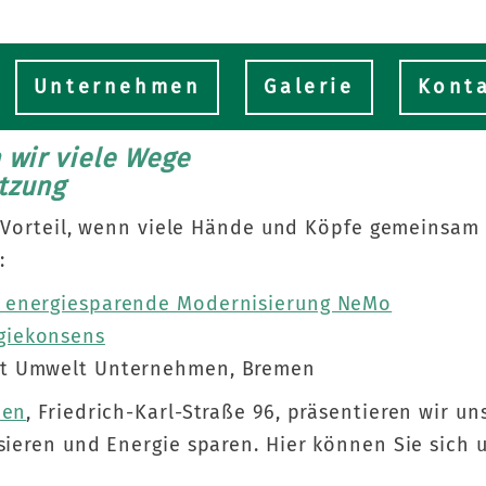
haften/Netzwerk
Unternehmen
Galerie
Kont
 wir viele Wege
tzung
 Vorteil, wenn viele Hände und Köpfe gemeinsam 
:
r energiesparende Modernisierung NeMo
giekonsens
ft Umwelt Unternehmen, Bremen
men
, Friedrich-Karl-Straße 96, präsentieren wir 
eren und Energie sparen. Hier können Sie sich 