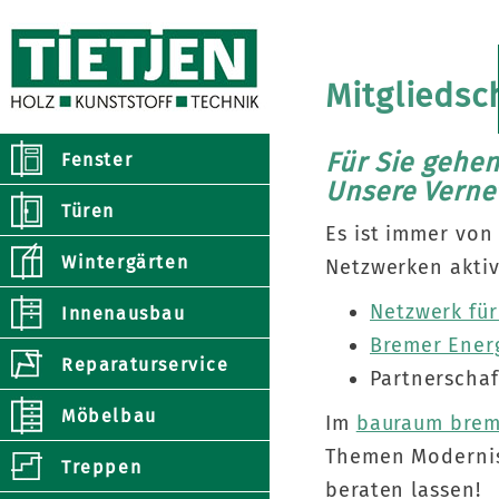
Mitgliedsc
Für Sie gehen
Fenster
Unsere Verne
Türen
Es ist immer von
Wintergärten
Netzwerken aktiv
Netzwerk fü
Innenausbau
Bremer Ener
Reparaturservice
Partnerscha
Möbelbau
Im
bauraum bre
Themen Modernisi
Treppen
beraten lassen!