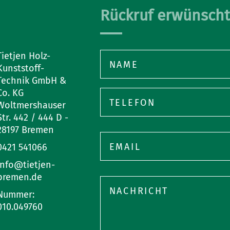
Rückruf erwünscht
Tietjen Holz-
Kunststoff-
Technik GmbH &
Co. KG
Woltmershauser
Str. 442 / 444 D -
28197 Bremen
Bitte
lasse
0421 541066
dieses
info@tietjen-
Feld
Bitte
bremen.de
leer.
lasse
Nummer:
dieses
010.049760
Feld
leer.