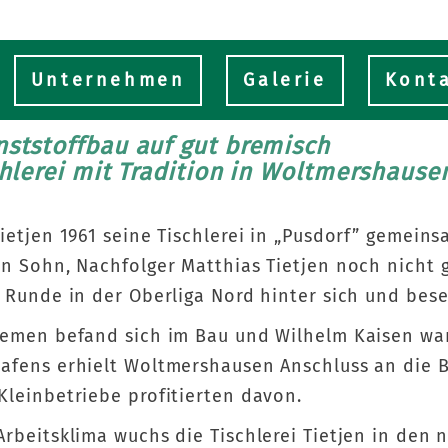
e
Unternehmen
Galerie
Kont
nststoffbau auf gut bremisch
chlerei mit Tradition in Woltmershaus
Tietjen 1961 seine Tischlerei in „Pusdorf” gemein
in Sohn, Nachfolger Matthias Tietjen noch nich
e Runde in der Oberliga Nord hinter sich und bes
remen befand sich im Bau und Wilhelm Kaisen war
afens erhielt Woltmershausen Anschluss an die 
Kleinbetriebe profitierten davon.
Arbeitsklima wuchs die Tischlerei Tietjen in de