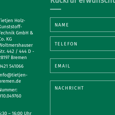
Rückruf erwünscht
Tietjen Holz-
Kunststoff-
Technik GmbH &
Co. KG
Woltmershauser
Str. 442 / 444 D -
28197 Bremen
Bitte
lasse
0421 541066
dieses
info@tietjen-
Feld
Bitte
bremen.de
leer.
lasse
Nummer:
dieses
010.049760
Feld
leer.
6:30 – 16:00 Uhr