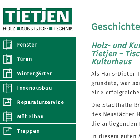
Geschicht
Holz- und Ku
Fenster
Tietjen – Tis
Türen
Kulturhaus
Als Hans-Dieter 
Wintergärten
gründete, war se
Innenausbau
eine erfolgreich
Reparaturservice
Die Stadthalle B
des Neustädter H
Möbelbau
die anliegenden 
Treppen
In diesem guten 